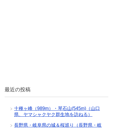
最近の投稿
十種ヶ峰（989m）・琴石山(545m)（山口
県、ヤマシャクヤク群生地を訪ねる）
長野県・岐阜県の城＆桜巡り（長野県・岐