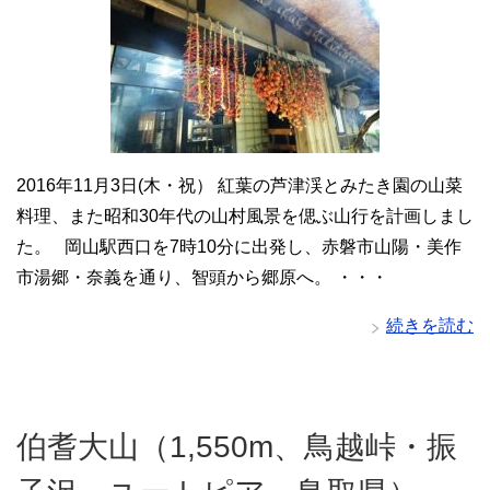
2016年11月3日(木・祝） 紅葉の芦津渓とみたき園の山菜
料理、また昭和30年代の山村風景を偲ぶ山行を計画しまし
た。 岡山駅西口を7時10分に出発し、赤磐市山陽・美作
市湯郷・奈義を通り、智頭から郷原へ。 ・・・
続きを読む
伯耆大山（1,550m、鳥越峠・振