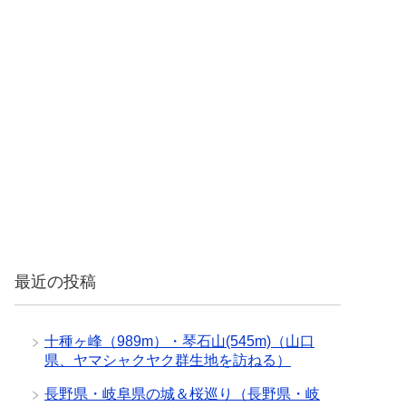
最近の投稿
十種ヶ峰（989m）・琴石山(545m)（山口
県、ヤマシャクヤク群生地を訪ねる）
長野県・岐阜県の城＆桜巡り（長野県・岐