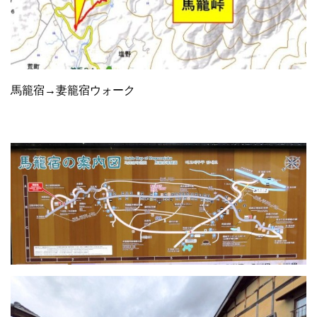
馬籠宿→妻籠宿ウォーク