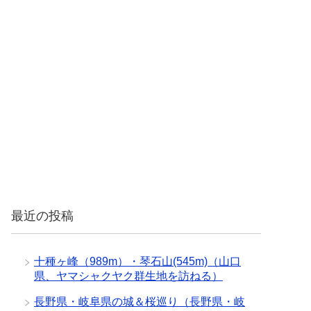
最近の投稿
十種ヶ峰（989m）・琴石山(545m)（山口
県、ヤマシャクヤク群生地を訪ねる）
長野県・岐阜県の城＆桜巡り（長野県・岐