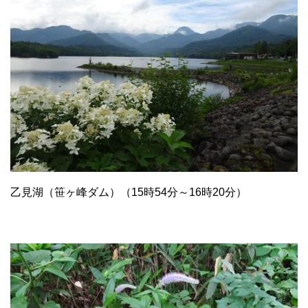
乙見湖（笹ヶ峰ダム）（15時54分～16時20分）