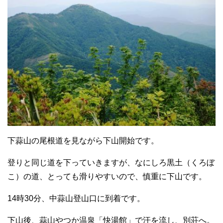
下蒜山の尾根道を見ながら下山開始です。
登りと同じ道を下っていきますが、なにしろ黒土（くろぼ
こ）の道、とっても滑りやすいので、慎重に下山です。
14時30分、中蒜山登山口に到着です。
下山後、蒜山やつか温泉「快湯館」で汗を流し、別荘へ。