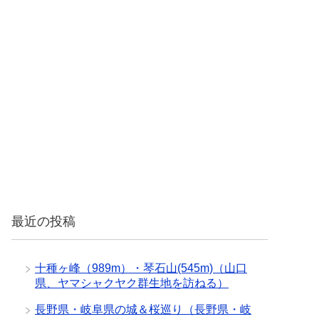
最近の投稿
十種ヶ峰（989m）・琴石山(545m)（山口
県、ヤマシャクヤク群生地を訪ねる）
長野県・岐阜県の城＆桜巡り（長野県・岐