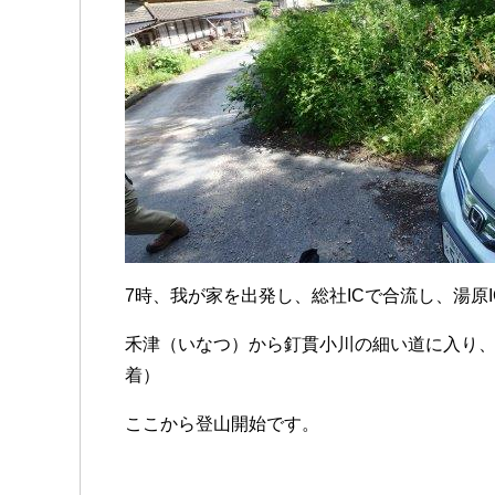
7時、我が家を出発し、総社ICで合流し、湯原
禾津（いなつ）から釘貫小川の細い道に入り、
着）
ここから登山開始です。