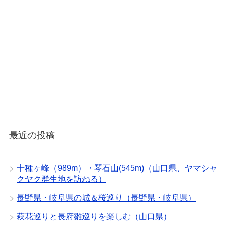
最近の投稿
十種ヶ峰（989m）・琴石山(545m)（山口県、ヤマシャ
クヤク群生地を訪ねる）
長野県・岐阜県の城＆桜巡り（長野県・岐阜県）
萩花巡りと長府雛巡りを楽しむ（山口県）