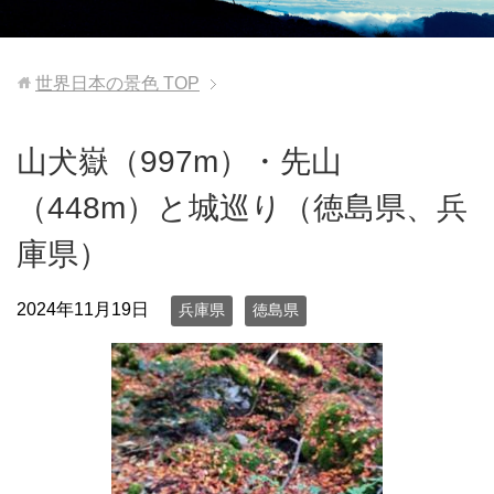
世界日本の景色
TOP
山犬嶽（997m）・先山
（448m）と城巡り（徳島県、兵
庫県）
2024年11月19日
兵庫県
徳島県