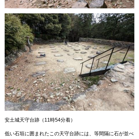
安土城天守台跡（11時54分着）
低い石垣に囲まれたこの天守台跡には、等間隔に石が並べ