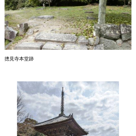
摠見寺本堂跡