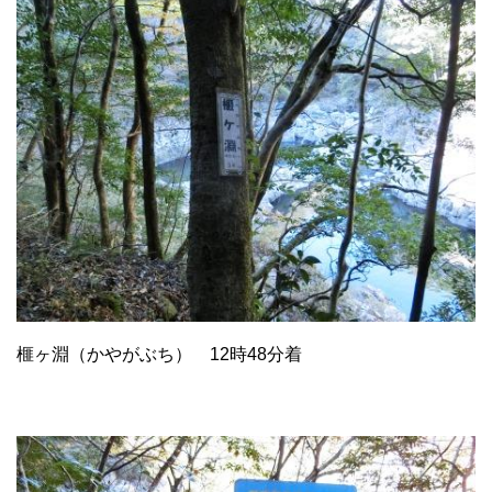
榧ヶ淵（かやがぶち） 12時48分着