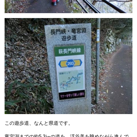
この遊歩道、なんと県道です。
竜宮渕までの約5.3㎞の道を、渓谷美を眺めながら進んで