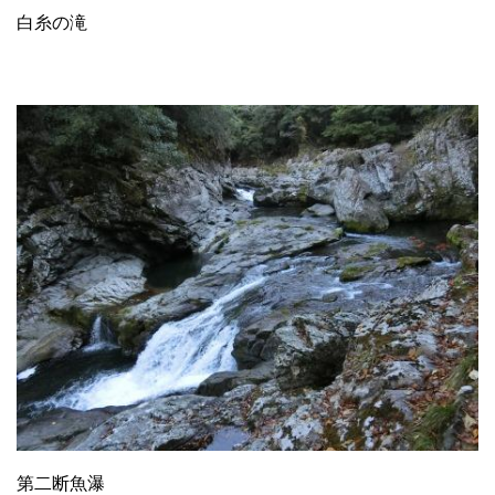
白糸の滝
第二断魚瀑