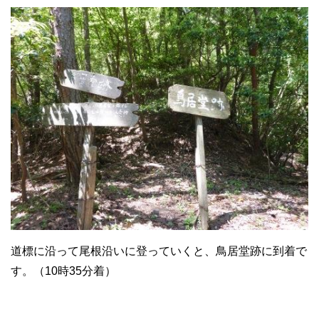
道標に沿って尾根沿いに登っていくと、鳥居堂跡に到着で
す。（10時35分着）