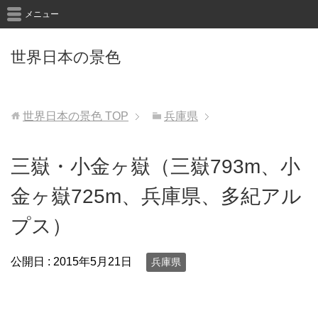
メニュー
世界日本の景色
世界日本の景色
TOP
兵庫県
三嶽・小金ヶ嶽（三嶽793m、小
金ヶ嶽725m、兵庫県、多紀アル
プス）
公開日 :
2015年5月21日
兵庫県