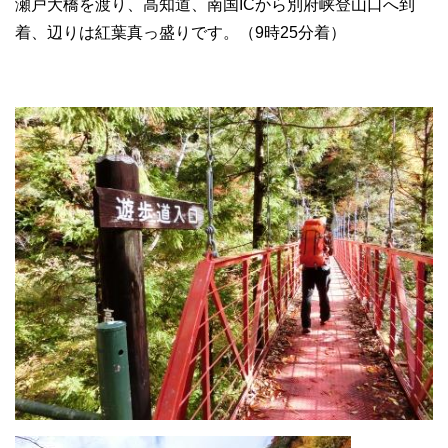
瀬戸大橋を渡り、高知道、南国ICから別府峡登山口へ到
着、辺りは紅葉真っ盛りです。（9時25分着）