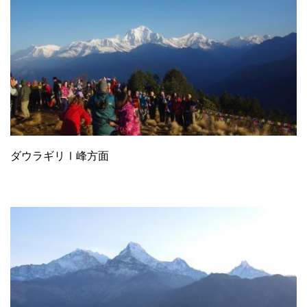
ダウラギリⅠ峰方面